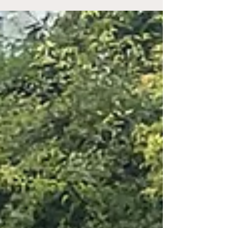
μην Πέσετε Μέσα» λες κι όσοι κυκλοφορούμε
στους δρόμους της γειτονιάς δεν έχουμε τη
δυνατότητα να βάλουμε το ένα πόδι μπροστά
απ’ το άλλο σαν άνθρωποι. Εμείς από την άλλη
λέγαμε ότι οι πινακίδες δεν έχουν στόχο την
προστασία μας, έχουν στόχο να πλυμμηρίζει ο
δημόσιος χώρος από μικροεντολές, μία