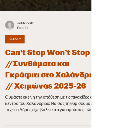
antifanorth
Feb 11
SPRAY
Can’t Stop Won’t Stop
//Συνθήματα και
Γκράφιτι στο Χαλάνδρι
// Χειμώνας 2025-26
Θυμάστε εκείνη την υπόθεση με τις πινακίδες στο
κέντρο του Χαλανδρίου; Να σας τη θυμίσουμε εν
τάχει: ο Δήμος είχε βάλει κάτι γκουμούτσες πλάι
στη Ρεματιά που έγραφαν περίπου «Προσέχτε