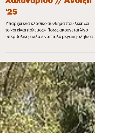
// Spray στα πάρκα του
Χαλανδρίου // Άνοιξη
'25
Υπάρχει ένα κλασικό σύνθημα που λέει: «oι
τοίχοι είναι πόλεμος» . Ίσως ακούγεται λίγο
υπερβολικό, αλλά είναι πολύ μεγάλη αλήθεια....