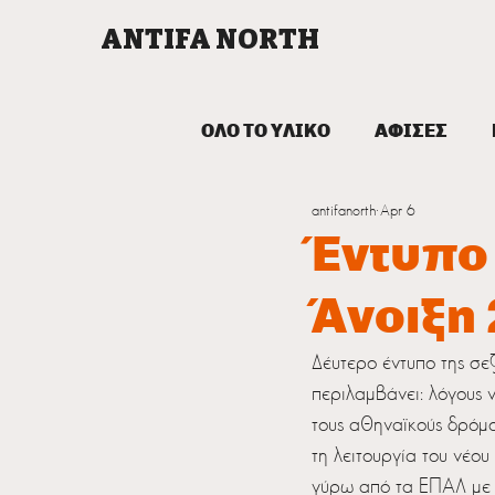
ANTIFA NORTH
ΟΛΟ ΤΟ ΥΛΙΚΟ
ΑΦΙΣΕΣ
antifanorth
Apr 6
ΕΚΔΗΛΩΣΕΙΣ
ΠΡΟΚΗΡΥ
Έντυπο
Άνοιξη
Δέυτερο έντυπο της σε
περιλαμβάνει: λόγους ν
τους αθηναϊκούς δρόμου
τη λειτουργία του νέου
γύρω από τα ΕΠΑΛ με 