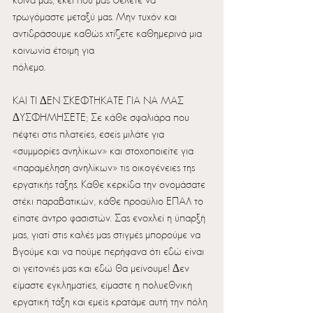
τρωγόµαστε µεταξύ µας. Μην τυχόν και 
αντιδράσουµε καθώς χτίζετε καθηµερινά µια 
κοινωνία έτοιµη για
πόλεµο.
ΚΑΙ ΤΙ ∆ΕΝ ΣΚΕΦΤΗΚΑΤΕ ΓΙΑ ΝΑ ΜΑΣ 
∆ΥΣΦΗΜΗΣΕΤΕ; Σε κάθε σφαλιάρα που 
πέφτει στις πλατείες, εσείς µιλάτε για 
«συµµορίες ανηλίκων» και στοχοποιείτε για 
«παραµέληση ανηλίκων» τις οικογένειες της 
εργατικής τάξης. Κάθε κερκίδα την ονοµάσατε 
στέκι παραβατικών, κάθε προαύλιο ΕΠΑΛ το 
είπατε άντρο φασιστών. Σας ενοχλεί η ύπαρξή 
µας, γιατί στις καλές µας στιγµές µπορούµε να 
βγούµε και να πούµε περήφανα ότι εδώ είναι 
οι γειτονιές µας και εδώ θα µείνουµε! ∆εν 
είµαστε εγκληµατίες, είµαστε η πολυεθνική 
εργατική τάξη και εµείς κρατάµε αυτή την πόλη 