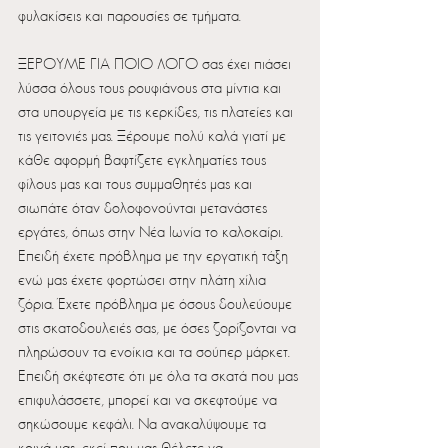
φυλακίσεις και παρουσίες σε τµήµατα.
ΞΕΡΟΥΜΕ ΓΙΑ ΠΟΙΟ ΛΟΓΟ σας έχει πιάσει 
λύσσα όλους τους ρουφιάνους στα µίντια και 
στα υπουργεία µε τις κερκίδες, τις πλατείες και 
τις γειτονιές µας. Ξέρουµε πολύ καλά γιατί µε 
κάθε αφορµή βαφτίζετε εγκληµατίες τους 
φίλους µας και τους συµµαθητές µας και 
σιωπάτε όταν δολοφονούνται µετανάστες 
εργάτες, όπως στην Νέα Ιωνία το καλοκαίρι. 
Επειδή έχετε πρόβληµα µε την εργατική τάξη 
ενώ µας έχετε φορτώσει στην πλάτη χίλια 
ζόρια. Έχετε πρόβληµα µε όσους δουλεύουµε 
στις σκατοδουλειές σας, µε όσες ζορίζονται να 
πληρώσουν τα ενοίκια και τα σούπερ µάρκετ. 
Επειδή σκέφτεστε ότι µε όλα τα σκατά που µας 
επιφυλάσσετε, µπορεί και να σκεφτούµε να 
σηκώσουµε κεφάλι. Να ανακαλύψουµε τα 
κοινά µας, εκεί που µας θέλετε να 