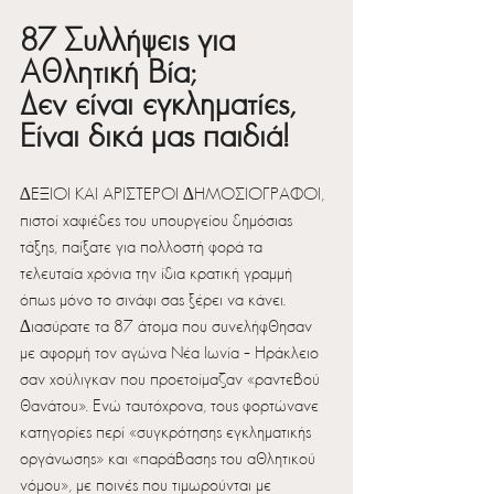
87 Συλλήψεις για 
Αθλητική Βία;
Δεν είναι εγκληματίες,
Είναι δικά μας παιδιά!
∆ΕΞΙΟΙ ΚΑΙ ΑΡΙΣΤΕΡΟΙ ∆ΗΜΟΣΙΟΓΡΑΦΟΙ, 
πιστοί χαφιέδες του υπουργείου δηµόσιας 
τάξης, παίξατε για πολλοστή φορά τα 
τελευταία χρόνια την ίδια κρατική γραµµή 
όπως µόνο το σινάφι σας ξέρει να κάνει. 
∆ιασύρατε τα 87 άτοµα που συνελήφθησαν 
µε αφορµή τον αγώνα Νέα Ιωνία – Ηράκλειο 
σαν χούλιγκαν που προετοίµαζαν «ραντεβού 
θανάτου». Ενώ ταυτόχρονα, τους φορτώνανε 
κατηγορίες περί «συγκρότησης εγκληµατικής 
οργάνωσης» και «παράβασης του αθλητικού 
νόµου», µε ποινές που τιµωρούνται µε 