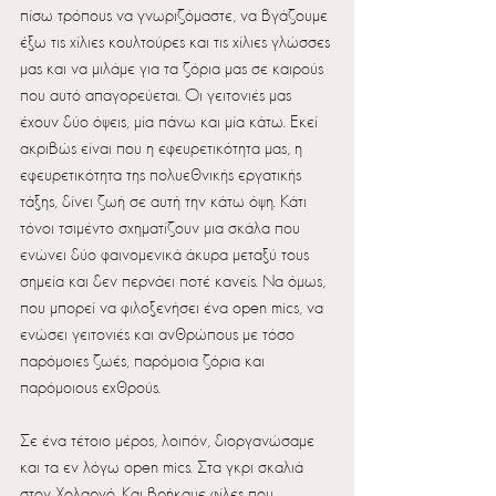
πίσω τρόπους να γνωριζόμαστε, να βγάζουμε 
έξω τις χίλιες κουλτούρες και τις χίλιες γλώσσες 
μας και να μιλάμε για τα ζόρια μας σε καιρούς 
που αυτό απαγορεύεται. Οι γειτονιές μας 
έχουν δύο όψεις, μία πάνω και μία κάτω. Εκεί 
ακριβώς είναι που η εφευρετικότητα μας, η 
εφευρετικότητα της πολυεθνικής εργατικής 
τάξης, δίνει ζωή σε αυτή την κάτω όψη. Κάτι 
τόνοι τσιμέντο σχηματίζουν μια σκάλα που 
ενώνει δύο φαινομενικά άκυρα μεταξύ τους 
σημεία και δεν περνάει ποτέ κανείς. Να όμως, 
που μπορεί να φιλοξενήσει ένα open mics, να 
ενώσει γειτονιές και ανθρώπους με τόσο 
παρόμοιες ζωές, παρόμοια ζόρια και 
παρόμοιους εχθρούς.
Σε ένα τέτοιο μέρος, λοιπόν, διοργανώσαμε 
και τα εν λόγω open mics. Στα γκρι σκαλιά 
στον Χολαργό. Και βρήκαμε φίλες που 