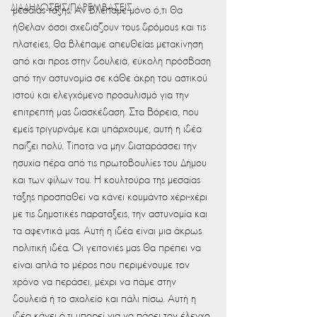
ΔΙΑΔΗΛΩΣΕΙΣ/ΠΑΡΕΜΒΑΣΕΙΣ
μεσαίας τάξης. Αν βλέπαμε μόνο ό,τι θα 
ήθελαν όσοι σχεδιάζουν τους δρόμους και τις 
πλατείες, θα βλέπαμε απευθείας μετακίνηση 
από και προς στην δουλειά, εύκολη πρόσβαση 
από την αστυνομία σε κάθε άκρη του αστικού 
ιστού και ελεγχόμενο προαυλισμό για την 
επιτρεπτή μας διασκέδαση. Στα Βόρεια, που 
εμείς τριγυρνάμε και υπάρχουμε, αυτή η ιδέα 
παίζει πολύ. Τίποτα να μην διαταράσσει την 
ησυχία πέρα από τις πρωτοβουλίες του Δήμου 
και των φίλων του. Η κουλτούρα της μεσαίας 
τάξης προσπαθεί να κάνει κουμάντο χέρι-χέρι 
με τις δημοτικές παρατάξεις, την αστυνομία και 
τα αφεντικά μας. Αυτή η ιδέα είναι μια άκρως 
πολιτική ιδέα. Οι γειτονιές μας θα πρέπει να 
είναι απλά το μέρος που περιμένουμε τον 
χρόνο να περάσει, μέχρι να πάμε στην 
δουλειά ή το σχολείο και πάλι πίσω. Αυτή η 
ιδέα κάνει ό,τι μπορεί για να πάρει τον έλεγχο 