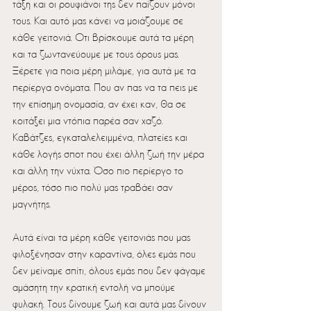
τάξη και οι ρουφιάνοι της δεν παίζουν μόνοι 
τους. Και αυτό μας κάνει να μοιάζουμε σε 
κάθε γειτονιά. Οτι βρίσκουμε αυτά τα μέρη 
και τα ζωντανεύουμε με τους όρους μας. 
Ξέρετε για ποια μέρη μιλάμε, για αυτά με τα 
περίεργα ονόματα. Που αν πας να τα πεις με 
την επίσημη ονομασία, αν έχει καν, θα σε 
κοιτάξει μια ντόπια παρέα σαν χαζό. 
Καβάτζες, εγκαταλελειμμένα, πλατείες και 
κάθε λογής σποτ που έχει άλλη ζωή την μέρα 
και άλλη την νύχτα. Όσο πιο περίεργο το 
μέρος, τόσο πιο πολύ μας τραβάει σαν 
μαγνήτης.
Αυτά είναι τα μέρη κάθε γειτονιάς που μας 
φιλοξένησαν στην καραντίνα, όλες εμάς που 
δεν μείναμε σπίτι, όλους εμάς που δεν φάγαμε 
αμάσητη την κρατική εντολή να μπούμε 
φυλακή. Τους δίνουμε ζωή και αυτά μας δίνουν 