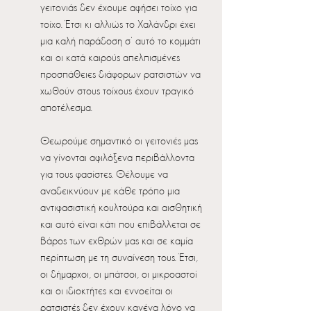
γειτονιάς δεν έχουμε αφήσει τοίχο για 
τοίχο. Έτσι κι αλλιώς το Χαλάνδρι έχει 
μια καλή παράδοση σ’ αυτό το κομμάτι 
και οι κατά καιρούς απελπισμένες 
προσπάθειες διάφορων ρατσιστών να 
χωθούν στους τοίχους έχουν τραγικό 
αποτέλεσμα.
Θεωρούμε σημαντικό οι γειτονιές μας 
να γίνονται αφιλόξενα περιβάλλοντα 
για τους φασίστες. Θέλουμε να 
αναδεικνύουν με κάθε τρόπο μια 
αντιφασιστική κουλτούρα και αισθητική 
και αυτό είναι κάτι που επιβάλλεται σε 
βάρος των εχθρών μας και σε καμία 
περίπτωση με τη συναίνεση τους. Έτσι, 
οι δήμαρχοι, οι μπάτσοι, οι μικροαστοί 
και οι ιδιοκτήτες και εννοείται οι 
ρατσιστές δεν έχουν κανένα λόγο να 