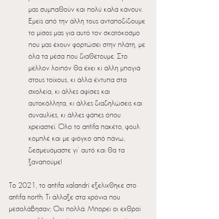
μας συμπαθούν και πολύ καλά κάνουν. 
Εμείς από την άλλη τους ανταποδίδουμε 
το μίσος μας για αυτό τον σκατόκοσμο 
που μας έχουν φορτώσει στην πλάτη, με 
όλα τα μέσα που διαθέτουμε. Στο 
μέλλον λοιπόν θα έχει κι άλλη μπογιά 
στους τοίχους, κι άλλα έντυπα στα 
σχολεία, κι άλλες αφίσες και 
αυτοκόλλητα, κι άλλες διαδηλώσεις και 
συναυλίες, κι άλλες φάπες όπου 
χρειαστεί. Όλο το antifa πακέτο, φουλ 
κομπλέ και με φιόγκο από πάνω, 
δεσμευόμαστε γι’ αυτό και θα τα 
ξαναπούμε!
Το 2021, το antifa xalandri εξελιχθηκε στο 
antifa north. Τι άλλαξε στα χρόνια που 
μεσολάβησαν; Όχι πολλά. Μπορεί οι εχθροί 