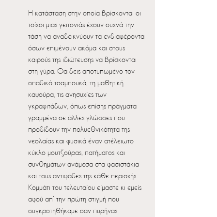
Η κατάσταση στην οποία βρίσκονται οι 
τοίχοι μιας γειτονιάς έχουν συχνά την 
τάση να αναδεικνύουν τα ενδιαφέροντα 
όσων επιμένουν ακόμα και στους 
καιρούς της ιδιώτευσης να βρίσκονται 
στη γύρα. Θα δεις αποτυπωμένο τον 
οπαδικό τσαμπουκά, τη μαθητική 
καψούρα, τις ανησυχίες των 
γκραφιτάδων, όπως επίσης πράγματα 
γραμμένα σε άλλες γλώσσες που 
προδίδουν την πολυεθνικότητα της 
νεολαίας και φυσικά έναν ατέλειωτο 
κύκλο μουτζούρας, πατήματος και 
συνθημάτων ανάμεσα στα φασιστάκια 
και τους αντιφάδες της κάθε περιοχής. 
Κομμάτι του τελευταίου είμαστε κι εμείς 
αφού απ’ την πρώτη στιγμή που 
συγκροτηθήκαμε σαν πυρήνας 