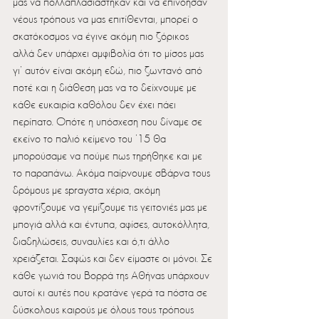
μας να πολλαπλασιάστηκαν και να επινόησαν 
νέους τρόπους να μας επιτίθενται, μπορεί ο 
σκατόκοσμος να έγινε ακόμη πιο ζόρικος 
αλλά δεν υπάρχει αμφιβολία ότι το μίσος μας 
γι’ αυτόν είναι ακόμη εδώ, πιο ζωντανό από 
ποτέ και η διάθεση μας να το δείχνουμε με 
κάθε ευκαιρία καθόλου δεν έχει πάει 
περίπατο. Οπότε η υπόσχεση που δίναμε σε 
εκείνο το παλιό κείμενο του ’15 θα 
μπορούσαμε να πούμε πως τηρήθηκε και με 
το παραπάνω. Ακόμα παίρνουμε σβάρνα τους 
δρόμους με sprayστα χέρια, ακόμη 
φροντίζουμε να γεμίζουμε τις γειτονιές μας με 
μπογιά αλλά και έντυπα, αφίσες, αυτοκόλλητα, 
διαδηλώσεις, συναυλίες και ό,τι άλλο 
χρειάζεται. Σαφώς και δεν είμαστε οι μόνοι. Σε 
κάθε γωνιά του Βορρά της Αθήνας υπάρχουν 
αυτοί κι αυτές που κρατάνε γερά τα πόστα σε 
δύσκολους καιρούς με όλους τους τρόπους 