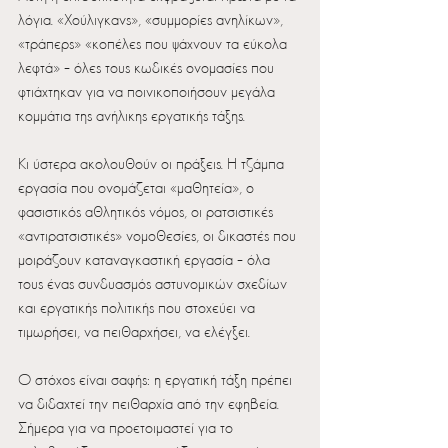
λόγια. «Χούλιγκανς», «συμμορίες ανηλίκων», 
«τράπερς» «κοπέλες που ψάχνουν τα εύκολα 
λεφτά» – όλες τους κωδικές ονομασίες που 
φτιάχτηκαν για να ποινικοποιήσουν μεγάλα 
κομμάτια της ανήλικης εργατικής τάξης.
Κι ύστερα ακολουθούν οι πράξεις. Η τζάμπα 
εργασία που ονομάζεται «μαθητεία», ο 
φασιστικός αθλητικός νόμος, οι ρατσιστικές 
«αντιρατσιστικές» νομοθεσίες, οι δικαστές που 
μοιράζουν καταναγκαστική εργασία – όλα 
τους ένας συνδυασμός αστυνομικών σχεδίων 
και εργατικής πολιτικής που στοχεύει να 
τιμωρήσει, να πειθαρχήσει, να ελέγξει.
Ο στόχος είναι σαφής: η εργατική τάξη πρέπει 
να διδαχτεί την πειθαρχία από την εφηβεία. 
Σήμερα για να προετοιμαστεί για το 