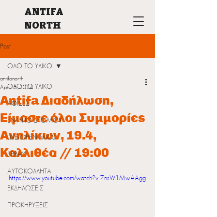
ANTIFA
NORTH
Post
ΟΛΟ ΤΟ ΥΛΙΚΟ
antifanorth
ΟΛΟ ΤΟ ΥΛΙΚΟ
Apr 15, 2024
Antifa Διαδήλωση,
ΑΦΙΣΕΣ
Είμαστε όλοι Συμμορίες
ΕΝΤΥΠΟ ΔΡΟΜΟΥ
Ανηλίκων, 19.4,
LIVE/OPEN MICS
Καλλιθέα // 19:00
SPRAY
ΑΥΤΟΚΟΛΛΗΤΑ
https://www.youtube.com/watch?v=7nsW1MwAAgg
ΕΚΔΗΛΩΣΕΙΣ
ΠΡΟΚΗΡΥΞΕΙΣ