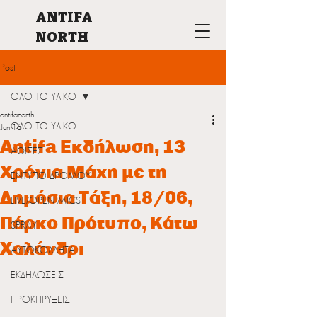
ANTIFA
NORTH
Post
ΟΛΟ ΤΟ ΥΛΙΚΟ
antifanorth
ΟΛΟ ΤΟ ΥΛΙΚΟ
Jun 16
Antifa Εκδήλωση, 13
ΑΦΙΣΕΣ
Χρόνια Μάχη με τη
ΕΝΤΥΠΟ ΔΡΟΜΟΥ
Δημόσια Τάξη, 18/06,
LIVE/OPEN MICS
Πάρκο Πρότυπο, Κάτω
SPRAY
Χαλάνδρι
ΑΥΤΟΚΟΛΛΗΤΑ
ΕΚΔΗΛΩΣΕΙΣ
ΠΡΟΚΗΡΥΞΕΙΣ