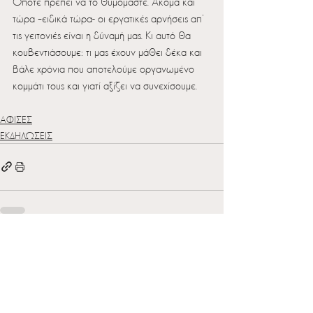
Οπότε πρέπει να το θυμόμαστε. Ακόμα και 
τώρα –ειδικά τώρα- οι εργατικές αρνήσεις απ’ 
τις γειτονιές είναι η δύναμή μας. Κι αυτό θα 
κουβεντιάσουμε: τι μας έχουν μάθει δέκα και 
βάλε χρόνια που αποτελούμε οργανωμένο 
κομμάτι τους και γιατί αξίζει να συνεχίσουμε.
ΑΦΙΣΕΣ
ΕΚΔΗΛΩΣΕΙΣ
See All
Recent Posts