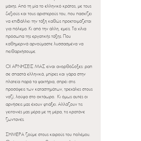
μάχης. Από τη μία το ελληνικό κράτος, με τους 
δεξιούς και τους αριστερούς του, που πασχίζει 
να επιβάλλει την τάξη καθώς προετοιμάζεται 
για πόλεμο. Κι από την άλλη, εμείς. Τα χίλια 
πρόσωπα της εργατικής τάξης. Που 
καθημερινά αρνούμαστε λυσσασμένα να 
πειθαρχήσουμε.
ΟΙ ΑΡΝΗΣΕΙΣ ΜΑΣ είναι ανορθόδοξες: ραπ 
σε σπαστά ελληνικά, μπίρες και γάρα στην 
πλατεία παρά τα ψαχτήρια, σπρέι στις 
προσόψεις των καταστημάτων, τρεχάλες στους 
ναζί, λούφα στο οκτάωρο.  Κι όμως αυτές οι 
αρνήσεις μας έχουν φτιάξει. Αλλάζουν τις 
γειτονιές μας μέρα με τη μέρα, τις κρατάνε 
ζωντανές.
ΣΗΜΕΡΑ ζούμε στους καιρούς του πολέμου. 