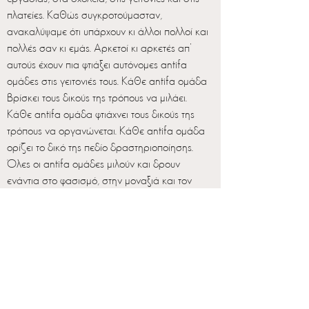
πλατείες. Καθώς συγκροτούμασταν,
ανακαλύψαμε ότι υπάρχουν κι άλλοι πολλοί και
πολλές σαν κι εμάς. Αρκετοί κι αρκετές απ’
αυτούς έχουν πια φτιάξει αυτόνομες antifa
ομάδες στις γειτονιές τους. Κάθε antifa ομάδα
βρίσκει τους δικούς της τρόπους να μιλάει.
Κάθε antifa ομάδα φτιάχνει τους δικούς της
τρόπους να οργανώνεται. Κάθε antifa ομάδα
ορίζει το δικό της πεδίο δραστηριοποίησης.
Όλες οι antifa ομάδες μιλούν και δρουν
ενάντια στο φασισμό, στην μοναξιά και τον
πόλεμο. Όλες οι antifa ομάδες κινούνται έξω
απ’ το σύστημα των κομμάτων, των ΜΜΕ και
των κρατικών μηχανισμών. Όλες οι antifa
ομάδες είναι ανοιχτές σε όποιον κι όποια
εχθρεύεται το φασισμό κι είναι διατεθειμένος
να προσφέρει χρόνο κι εργασία, δίχως να
αποσκοπεί σε οικονομικά ανταλλάγματα. Όλες