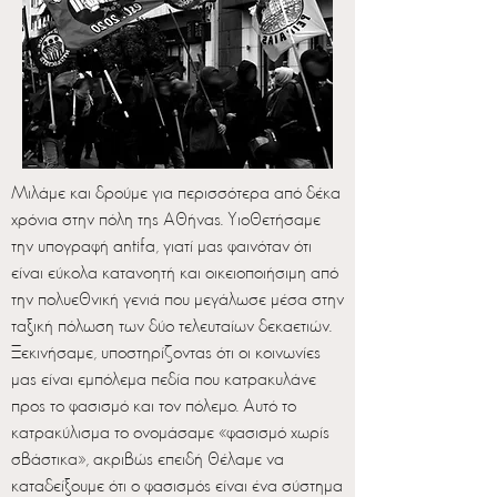
Μιλάμε και δρούμε για περισσότερα από δέκα
χρόνια στην πόλη της Αθήνας. Υιοθετήσαμε
την υπογραφή antifa, γιατί μας φαινόταν ότι
είναι εύκολα κατανοητή και οικειοποιήσιμη από
την πολυεθνική γενιά που μεγάλωσε μέσα στην
ταξική πόλωση των δύο τελευταίων δεκαετιών.
Ξεκινήσαμε, υποστηρίζοντας ότι οι κοινωνίες
μας είναι εμπόλεμα πεδία που κατρακυλάνε
προς το φασισμό και τον πόλεμο. Αυτό το
κατρακύλισμα το ονομάσαμε «φασισμό χωρίς
σβάστικα», ακριβώς επειδή θέλαμε να
καταδείξουμε ότι ο φασισμός είναι ένα σύστημα