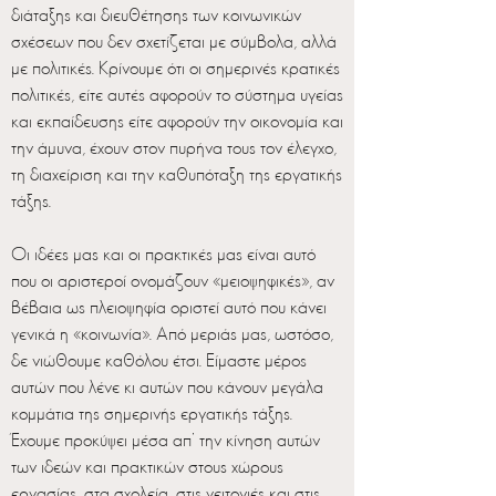
διάταξης και διευθέτησης των κοινωνικών
σχέσεων που δεν σχετίζεται με σύμβολα, αλλά
με πολιτικές. Κρίνουμε ότι οι σημερινές κρατικές
πολιτικές, είτε αυτές αφορούν το σύστημα υγείας
και εκπαίδευσης είτε αφορούν την οικονομία και
την άμυνα, έχουν στον πυρήνα τους τον έλεγχο,
τη διαχείριση και την καθυπόταξη της εργατικής
τάξης.
Οι ιδέες μας και οι πρακτικές μας είναι αυτό
που οι αριστεροί ονομάζουν «μειοψηφικές», αν
βέβαια ως πλειοψηφία οριστεί αυτό που κάνει
γενικά η «κοινωνία». Από μεριάς μας, ωστόσο,
δε νιώθουμε καθόλου έτσι. Είμαστε μέρος
αυτών που λένε κι αυτών που κάνουν μεγάλα
κομμάτια της σημερινής εργατικής τάξης.
Έχουμε προκύψει μέσα απ’ την κίνηση αυτών
των ιδεών και πρακτικών στους χώρους
εργασίας, στα σχολεία, στις γειτονιές και στις