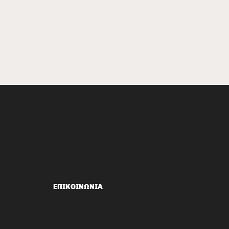
fa Open Mics Ενάντια
Χακί, 13/12, Πάρκο
ΕΠΙΚΟΙΝΩΝΙΑ
μπου, Τούφα