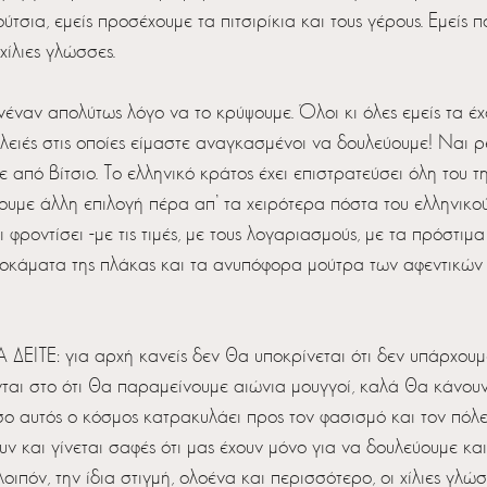
τσια, εμείς προσέχουμε τα πιτσιρίκια και τους γέρους. Εμείς 
 χίλιες γλώσσες.
ν απολύτως λόγο να το κρύψουμε. Όλοι κι όλες εμείς τα έχ
υλειές στις οποίες είμαστε αναγκασμένοι να δουλεύουμε! Ναι ρ
ε από βίτσιο. Το ελληνικό κράτος έχει επιστρατεύσει όλη του τη
ουμε άλλη επιλογή πέρα απ’ τα χειρότερα πόστα του ελληνικού
ι φροντίσει -με τις τιμές, με τους λογαριασμούς, με τα πρόστιμ
οκάματα της πλάκας και τα ανυπόφορα μούτρα των αφεντικών 
ΤΕ: για αρχή κανείς δεν θα υποκρίνεται ότι δεν υπάρχουμε.
νται στο ότι θα παραμείνουμε αιώνια μουγγοί, καλά θα κάνουν
σο αυτός ο κόσμος κατρακυλάει προς τον φασισμό και τον πόλε
 και γίνεται σαφές ότι μας έχουν μόνο για να δουλεύουμε κα
οιπόν, την ίδια στιγμή, ολοένα και περισσότερο, οι χίλιες γλώ