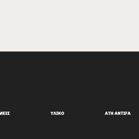
Antifa North
Κροκοδείλια Δάκρυα για τα
Anti
ΕΠΑΛ, Αφίσα για το
στα 
ΜΕΙΣ
ΥΛΙΚΟ
ATH ANTIFA
πρόσφατο ενδιαφέρον των
Ολύ
ρουφιάνων για τα ΕΠΑΛ,
03/26