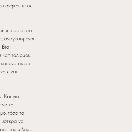
που ανήκουμε σε 
ουμε πάρει στο 
ε, αναγκασμένοι 
 βία 
 καπιταλισμού. 
α και ένα σωρό 
να είναι 
 Και για 
 να το 
μο, τόσο τα 
ι ύστερα να 
σσες που μιλάμε 