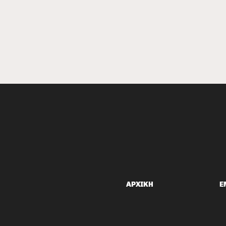
Antifa Εκδήλωση, 13
Χρόνια Μάχη με τη Δημόσια
ΑΡΧΙΚΗ
Ε
Τάξη, 18/06, Πάρκο
Πρότυπο, Κάτω Χαλάνδρι