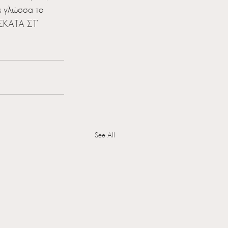
ας γλώσσα το 
 ΣΚΑΤΑ ΣΤ' 
See All