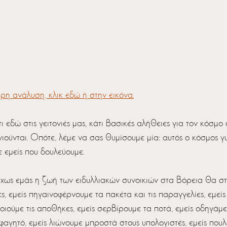
ήρη ανάλυση, κλικ εδώ ή στην εικόνα.
ώ στις γειτονιές μας, κάτι βασικές αλήθειες για τον κόσμο 
ιούνται. Οπότε, λέμε να σας θυμίσουμε μία: αυτός ο κόσμος γυ
 εμείς που δουλεύουμε. 
ς εμάς η ζωή των ειδυλλιακών συνοικιών στα Βόρεια θα στα
ς, εμείς πηγαινοφέρνουμε τα πακέτα και τις παραγγελίες, εμεί
οιούμε τις αποθήκες, εμείς σερβίρουμε τα ποτά, εμείς οδηγάμε
φαγητό, εμείς λιώνουμε μπροστά στους υπολογιστές, εμείς πουλ