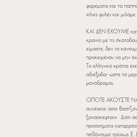
φορέματα και τα παππού
χίλιες φυλές και μιλάμε
ΚΑΙ ΔΕΝ ΕΧΟΥΜΕ κανένα
κρανίο με τις σκατοδο
είμαστε, δεν το κάνουμ
προκειμένου να μην έχ
Το ελληνικό κράτος έχε
αδιέξοδα- ώστε τα μερ
μονόδρομος.
ΟΠΟΤΕ ΑΚΟΥΣΤΕ ΝΑ ΔΕΙ
συνέχεια: όσοι βασίζο
ξανασκεφτούν.  Διότι ό
προσχήματα καταρρέουν
πεθάνουμε ησύχως. Ε, λ